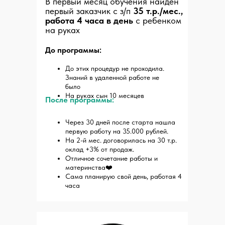
В первый месяц обучения найден
первый заказчик с з/п
35 т.р./мес.,
работа 4 часа в день
с ребенком
на руках
До программы:
До этих процедур не проходила.
Знаний в удаленной работе не
было
На руках сын 10 месяцев
После программы:
Через 30 дней после старта нашла
первую работу на 35.000 рублей.
На 2-й мес. договорилась на 30 т.р.
оклад +3% от продаж.
Отличное сочетание работы и
материнства❤️
Сама планирую свой день, работая 4
часа