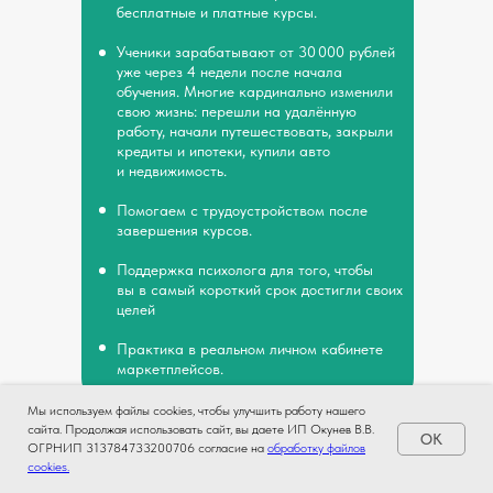
бесплатные и платные курсы.
Ученики зарабатывают от 30 000 рублей
уже через 4 недели после начала
обучения. Многие кардинально изменили
свою жизнь: перешли на удалённую
работу, начали путешествовать, закрыли
кредиты и ипотеки, купили авто
и недвижимость.
Помогаем с трудоустройством после
завершения курсов.
Поддержка психолога для того, чтобы
вы в самый короткий срок достигли своих
целей
Практика в реальном личном кабинете
маркетплейсов.
Мы используем файлы cookies, чтобы улучшить работу нашего
Мы используем файлы cookies, чтобы улучшить работу нашего
сайта. Продолжая использовать сайт, вы даете ИП Окунев В.В.
сайта. Продолжая использовать сайт, вы даете ИП Окунев В.В.
OK
OK
ОГРНИП 313784733200706 согласие на
ОГРНИП 313784733200706 согласие на
обработку файлов
обработку файлов
cookies.
cookies.