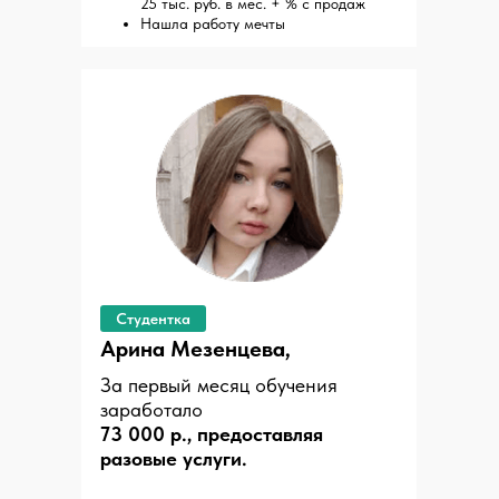
25 тыс. руб. в мес. + % с продаж
Нашла работу мечты
Студентка
Арина Мезенцева,
За первый месяц обучения
заработало
73 000 р., предоставляя
Часто-задаваемые
разовые услуги.
вопросы