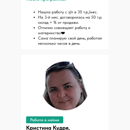
Нашла работу с з/п в 30 т.р./мес.
На 3-й мес. договорилась на 50 т.р.
оклад + % от продажи.
Отлично совмещает работу и
материнство❤️
Сама планирую свой день, работая
несколько часов в день.
Работа в найме
Кристина Кудря,