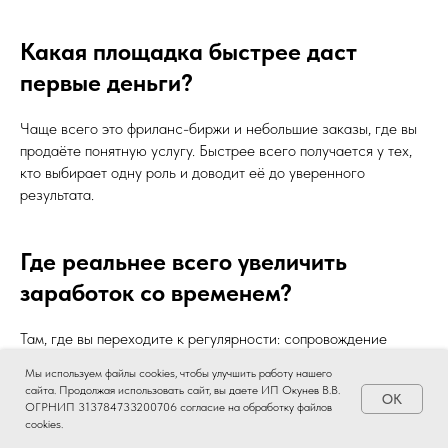
Какая площадка быстрее даст
первые деньги?
Чаще всего это фриланс-биржи и небольшие заказы, где вы
продаёте понятную услугу. Быстрее всего получается у тех,
кто выбирает одну роль и доводит её до уверенного
результата.
Где реальнее всего увеличить
заработок со временем?
Там, где вы переходите к регулярности: сопровождение
проектов, долгие контракты, профессии с понятной системой
Мы используем файлы cookies, чтобы улучшить работу нашего
Мы используем файлы cookies, чтобы улучшить работу нашего
задач, например маркетплейсы.
сайта. Продолжая использовать сайт, вы даете ИП Окунев В.В.
сайта. Продолжая использовать сайт, вы даете ИП Окунев В.В.
OK
OK
ОГРНИП 313784733200706 согласие на
ОГРНИП 313784733200706 согласие на
обработку файлов
обработку файлов
cookies.
cookies.