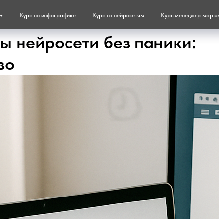
Курс по инфографике
Курс по нейросетям
Курс менеджер марке
ы нейросети без паники:
во