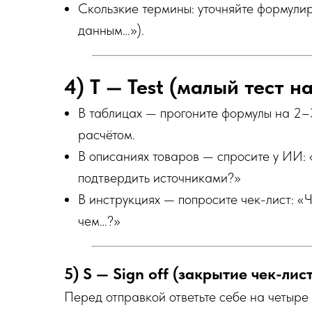
Скользкие термины: уточняйте формулир
данным…»).
4) T — Test (малый тест н
В таблицах — прогоните формулы на 2–3
расчётом.
В описаниях товаров — спросите у ИИ: 
подтвердить источниками?»
В инструкциях — попросите чек-лист: «
чем…?»
5) S — Sign off (закрытие чек-лис
Перед отправкой ответьте себе на четыре