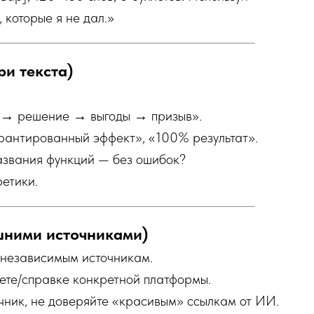
 которые я не дал.»
ри текста)
а → решение → выгоды → призыв».
рантированный эффект», «100% результат».
азвания функций — без ошибок?
етики.
ешними источниками)
 независимым источникам.
ете/справке конкретной платформы.
чник, не доверяйте «красивым» ссылкам от ИИ.