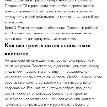
Кейс 2. Заказчик прислал «вчера нужно 20 карточек».
Попросили ТЗ и расписали этапы работ с предоплатой и
точками приёмки. В ответ пришли материалы и аванс —
потому что у людей действительно горело, и им нужна была
ясная рамка.
Кейс 3. Долгая переписка «без лица». Попросили рабочий
email и имя ответственного. В ответ — молчание. Значит,
риск высокий: развернулись и ушли до потерь.
Как выстроить поток «понятных»
клиентов
Лучшие клиенты приходят на ясное позиционирование и
понятные рамки. Помогает одно действие: упаковать оффер
«под ключ» и держать его на виду — что делаете, как
измеряете, сколько стоит, какие этапы. Особенно хорошо это
работает в e-commerce: карточки, витрины, регулярная
операционка. Если хотите системно собрать процесс и
расти, посмотрите программу
бесплатного курса на
менеджера маркетплейсов
— там вся механика: контент,
приёмка, отчётность, деньги и рост ставки в формате