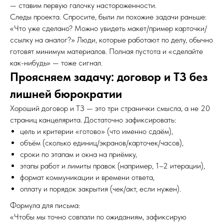
— ставим первую галочку настороженности.
Следы проекта. Спросите, были ли похожие задачи раньше:
«Что уже сделано? Можно увидеть макет/пример карточки/
ссылку на аналог?» Люди, которые работают по делу, обычно
готовят минимум материалов. Полная пустота и «сделайте
как-нибудь» — тоже сигнал.
Проясняем задачу: договор и ТЗ без
лишней бюрократии
Хороший договор и ТЗ — это три странички смысла, а не 20
страниц канцелярита. Достаточно зафиксировать:
цель и критерии «готово» (что именно сдаём),
объём (сколько единиц/экранов/карточек/часов),
сроки по этапам и окна на приёмку,
этапы работ и лимиты правок (например, 1–2 итерации),
формат коммуникации и времени ответа,
оплату и порядок закрытия (чек/акт, если нужен).
Формула для письма:
«Чтобы мы точно совпали по ожиданиям, зафиксирую