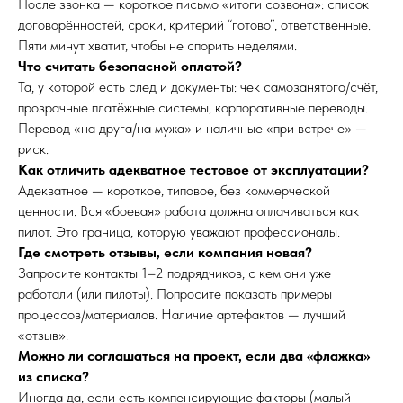
После звонка — короткое письмо «итоги созвона»: список
договорённостей, сроки, критерий “готово”, ответственные.
Пяти минут хватит, чтобы не спорить неделями.
Что считать безопасной оплатой?
Та, у которой есть след и документы: чек самозанятого/счёт,
прозрачные платёжные системы, корпоративные переводы.
Перевод «на друга/на мужа» и наличные «при встрече» —
риск.
Как отличить адекватное тестовое от эксплуатации?
Адекватное — короткое, типовое, без коммерческой
ценности. Вся «боевая» работа должна оплачиваться как
пилот. Это граница, которую уважают профессионалы.
Где смотреть отзывы, если компания новая?
Запросите контакты 1–2 подрядчиков, с кем они уже
работали (или пилоты). Попросите показать примеры
процессов/материалов. Наличие артефактов — лучший
«отзыв».
Можно ли соглашаться на проект, если два «флажка»
из списка?
Иногда да, если есть компенсирующие факторы (малый