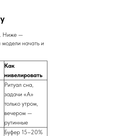
у
м. Ниже —
й модели начать и
Как
нивелировать
Ритуал сна,
задачи «А»
только утром,
вечером —
рутинные
Буфер 15–20%