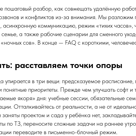
те пошаговый разбор, как совмещать удалённую работ
озвонов и конфликтов из-за внимания. Мы разложим 
, асинхронную коммуникацию, режим «тихих часов», 
 семье, а также рабочие сценарии для сменного уход
«ночных сов». В конце — FAQ с короткими, человече
ать: расставляем точки опоры
а упирается в три вещи: предсказуемое расписание,
 понятные приоритеты. Прежде чем улучшать софт и т
аемые якоря» дня: учебные сессии, обязательные сем
ции. Отталкивайтесь от реальности, а не от идеально
заняты проектом и сада у ребёнка нет, закладывайт
ы по ТЗ, переносите сложные задачи на раннее утро
кации переводите в письменно-блочный режим.