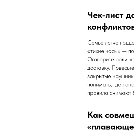
Чек-лист д
конфликто
Семье легче подде
«тихие часы» — по
Оговорите роли: к
доставку. Повесьт
закрытые наушник
понимать, где пон
правила снимают 
Как совмещ
«плавающе