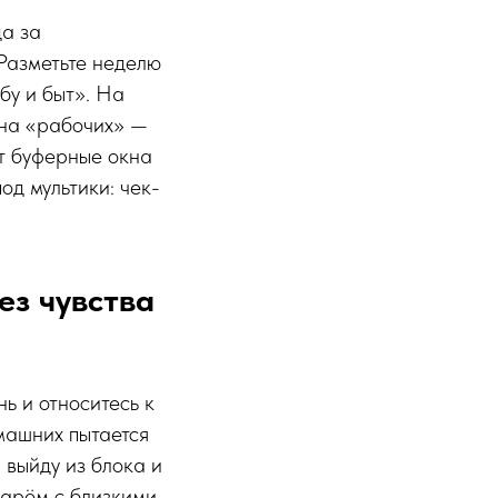
да за
Разметьте неделю
бу и быт». На
 на «рабочих» —
ют буферные окна
д мультики: чек-
ез чувства
ь и относитесь к
омашних пытается
 выйду из блока и
дарём с близкими