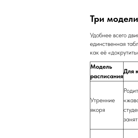
Три модели
Удобнее всего дви
единственная табл
как её «докрутить
Модель
Для 
расписания
Родит
Утренние
«жав
якоря
студе
заня