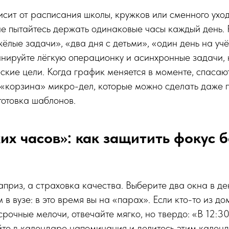
исит от расписания школы, кружков или сменного ухо
е пытайтесь держать одинаковые часы каждый день. 
жёлые задачи», «два дня с детьми», «один день на учё
анируйте лёгкую операционку и асинхронные задачи,
еские цели. Когда график меняется в моменте, спаса
«корзина» микро-дел, которые можно сделать даже по
дготовка шаблонов.
их часов»: как защитить фокус б
априз, а страховка качества. Выберите два окна в ден
 в вузе: в это время вы на «парах». Если кто-то из д
срочные мелочи, отвечайте мягко, но твердо: «В 12:30
йте в календаре напоминания и делитесь этим кален