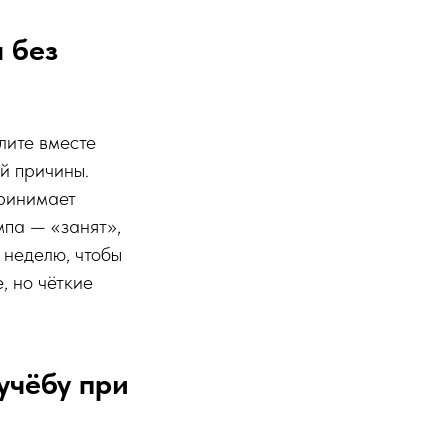
 без
лите вместе
ой причины.
принимает
мпа — «занят»,
 неделю, чтобы
, но чёткие
учёбу при