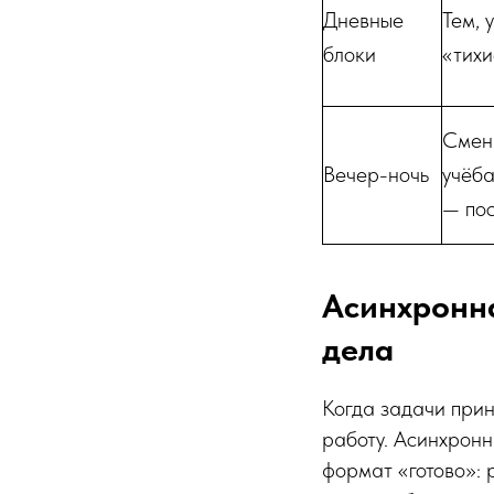
Дневные
Тем, 
блоки
«тихи
Смен
Вечер-ночь
учёба
— пос
Асинхронна
дела
Когда задачи прин
работу. Асинхронн
формат «готово»: 