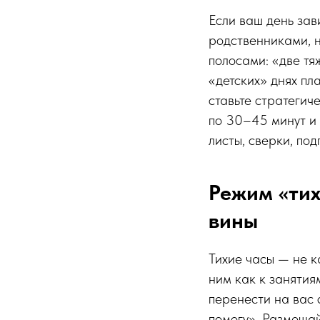
Если ваш день зав
родственниками, н
полосами: «две тя
«детских» днях пл
ставьте стратегич
по 30–45 минут и 
листы, сверки, по
Режим «тих
вины
Тихие часы — не к
ним как к занятиям
перенести на вас 
помогу». Размеща