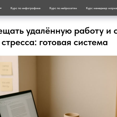
Курс по инфографике
Курс по нейросетям
Курс менеджер марке
ещать удалённую работу и 
 стресса: готовая система