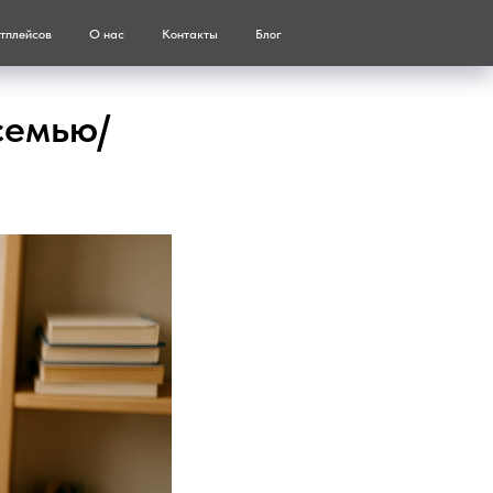
тплейсов
О нас
Контакты
Блог
семью/