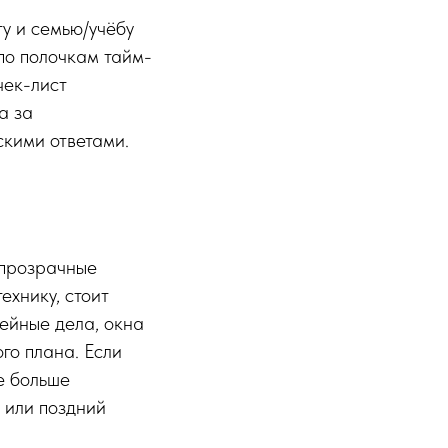
у и семью/учёбу
по полочкам тайм-
чек-лист
а за
скими ответами.
 прозрачные
ехнику, стоит
ейные дела, окна
го плана. Если
е больше
 или поздний