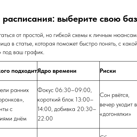
 расписания: выберите свою баз
гаться от простой, но гибкой схемы к личным нюанса
ица в статье, которая поможет быстро понять, с како
» под ваш график.
кого подходит
Ядро времени
Риски
ели ранних
Фокус 06:30–09:00,
Сон рвётся,
оронков»,
короткий блок 13:00–
вечер уходит в
нты с
14:00, добивка 20:30–
«догонялки»
тиями днём
22:00