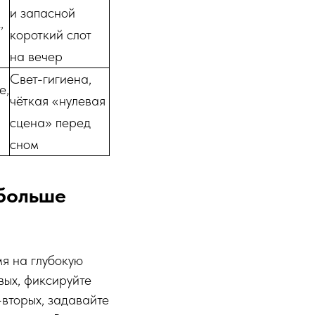
и запасной
,
короткий слот
на вечер
Свет-гигиена,
е,
чёткая «нулевая
сцена» перед
сном
 больше
мя на глубокую
вых, фиксируйте
-вторых, задавайте