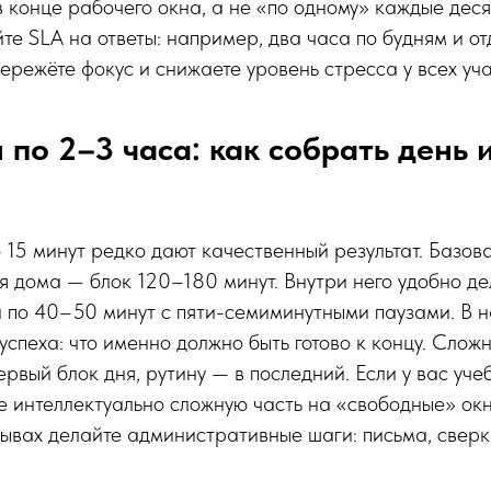
 конце рабочего окна, а не «по одному» каждые десят
йте SLA на ответы: например, два часа по будням и от
бережёте фокус и снижаете уровень стресса у всех уч
 по 2–3 часа: как собрать день 
 15 минут редко дают качественный результат. Базов
я дома — блок 120–180 минут. Внутри него удобно де
 по 40–50 минут с пяти-семиминутными паузами. В 
успеха: что именно должно быть готово к концу. Слож
ервый блок дня, рутину — в последний. Если у вас уч
е интеллектуально сложную часть на «свободные» окн
рывах делайте административные шаги: письма, сверк