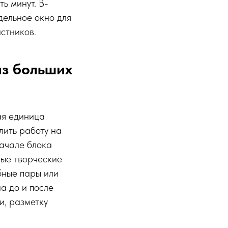
ь минут. В-
дельное окно для
астников.
из больших
ая единица
лить работу на
начале блока
ные творческие
ебные пары или
а до и после
и, разметку