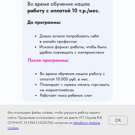
Во время обучения нашла
работу с оплатой 10 т.р./мес.
До программы:
Давно хотела попробовать себя
в онлайн профессии
Искала формат работы, чтобы было
удобно совмещать с материнством
После программы:
Во время обучения нашла работу с
оплатой 10.000 руб. в мес.
Планирует с мужем начать торговать
на маркетплейсах
Работает пока ребенок спит
Мы используем файлы cookies, чтобы улучшить работу нашего
Мы используем файлы cookies, чтобы улучшить работу нашего
сайта. Продолжая использовать сайт, вы даете ИП Окунев В.В.
сайта. Продолжая использовать сайт, вы даете ИП Окунев В.В.
OK
OK
ОГРНИП 313784733200706 согласие на
ОГРНИП 313784733200706 согласие на
обработку файлов
обработку файлов
Хочу также и больше
cookies.
cookies.