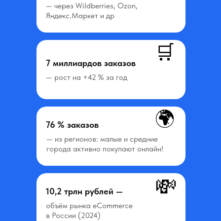
— через Wildberries, Ozon,
Яндекс.Маркет и др
🛒
7 миллиардов заказов
— рост на +42 % за год
Устраиваем
на стажировку
🌍
лучших учеников
76 % заказов
В нашей школе работают
— из регионов: малые и средние
специализированные люди —
города активно покупают онлайн!
менеджеры по трудоустройству
💸
10,2 трлн рублей —
объём рынка eCommerce
в России (2024)